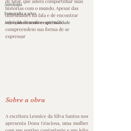
de falar, que adora compartilhar suas 
Antologia
histórias com o mundo. Apesar das 
Fotografia e artes
dificuldades na fala e de encontrar 
rejeição de muitos que não 
Autoconhecimento e espiritualidade
compreendem sua forma de se 
expressar
Sobre a obra
A escritora Leonice da Silva Santos nos 
apresenta Dona Graciosa, uma mulher 
com um sorriso contagiante e um jeito 