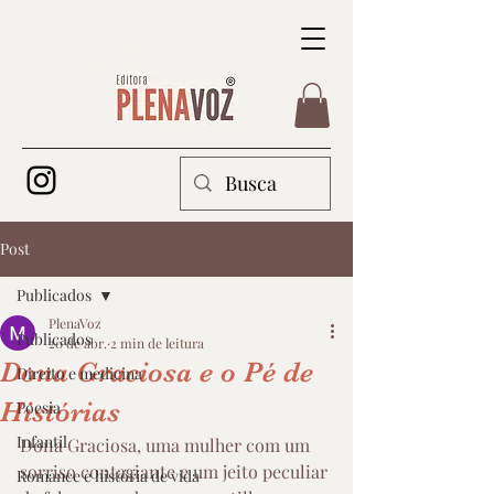
Post
Publicados
PlenaVoz
Publicados
20 de abr.
2 min de leitura
Dona Graciosa e o Pé de
Direito e medicina
Histórias
Poesia
Infantil
Dona Graciosa, uma mulher com um 
sorriso contagiante e um jeito peculiar 
Romance e história de vida