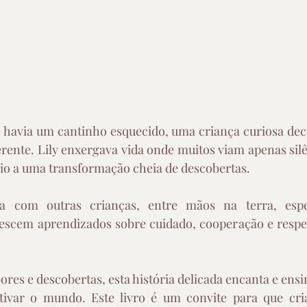
havia um cantinho esquecido, uma criança curiosa decid
ferente. Lily enxergava vida onde muitos viam apenas silê
ício a uma transformação cheia de descobertas.
a com outras crianças, entre mãos na terra, esper
rescem aprendizados sobre cuidado, cooperação e respei
res e descobertas, esta história delicada encanta e ensin
ivar o mundo. Este livro é um convite para que cria