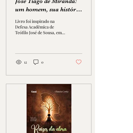
José Tiago de Miranda:
um homem, sua história
e seu legado
Livro foi inspirado na
Defesa Acadêmica de
Teófilo José de Sousa, em
homenagem à memória de
seu patrono, José Tiago de
Miranda.
12
0