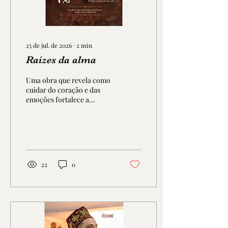
25 de jul. de 2026
∙
2
min
Raízes da alma
Uma obra que revela como
cuidar do coração e das
emoções fortalece a
identidade e transforma a
vida em frutos
extraordinários
22
0