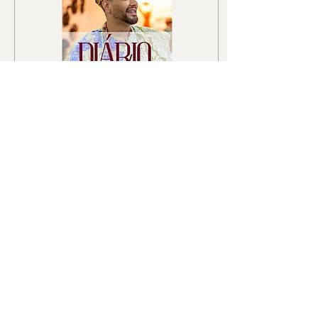
10 de jul. de 2026
∙
2
min
Diário de um Babalorisa
Um relato íntimo que une
jornada espiritual, tradição
do candomblé e a força dos
Òrìṣà na vida de um
sacerdote, inspirando
reconexão com raízes e
identidade cultural.
97
0
1