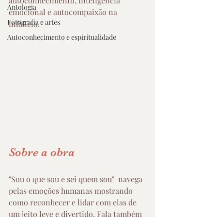
autoconhecimento, inteligência 
Antologia
emocional e autocompaixão na 
Fotografia e artes
infância.
Autoconhecimento e espiritualidade
Sobre a obra 
"Sou o que sou e sei quem sou"  navega 
pelas emoções humanas mostrando 
como reconhecer e lidar com elas de 
um jeito leve e divertido. Fala também 