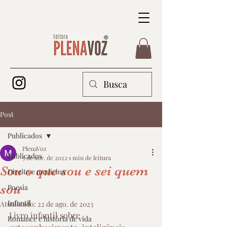
Post
Publicados
PlenaVoz
Publicados
5 de abr. de 2022
1 min de leitura
Sou o que sou e sei quem
Direito e medicina
sou
Poesia
Infantil
Atualizado:
22 de ago. de 2023
Livro infantil sobre 
Romance e história de vida