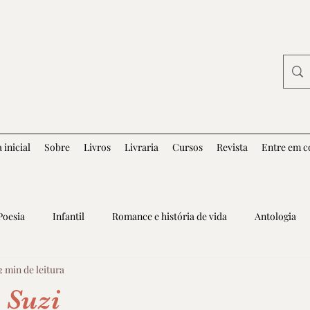
 inicial
Sobre
Livros
Livraria
Cursos
Revista
Entre em c
Poesia
Infantil
Romance e história de vida
Antologia
2 min de leitura
 Suzi