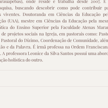
rauapebas), onde reside e trabalha desde 2007. É a
quisa, buscando descobrir como pode contribuir pa
os viventes. Doutoranda em Ciências da Educação pel
ão (UAA), mestre em Ciências da Educação pela mesma
ática do Ensino Superior pela Faculdade Atenas Mara
 de projetos sociais na Igreja, em pastorais como: Pasto
, Pastoral do Dízimo, Coordenação de Comunidade, além
o e da Palavra. É irmã professa na Ordem Franciscana 
s. A professora Leonice da Silva Santos possui uma abo
ação holística do outro.