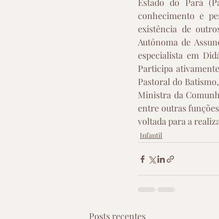
Estado do Pará (Pa
conhecimento e pes
existência de outr
Autônoma de Assunç
especialista em Did
Participa ativamente
Pastoral do Batismo
Ministra da Comunhã
entre outras funçõe
voltada para a realiz
Infantil
Posts recentes