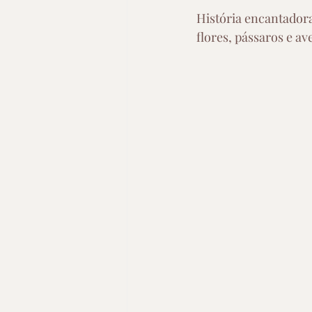
História encantadora
flores, pássaros e av