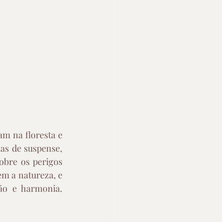
m na floresta e 
s de suspense, 
bre os perigos 
m a natureza, e 
o e harmonia. 