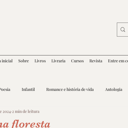
 inicial
Sobre
Livros
Livraria
Cursos
Revista
Entre em c
Poesia
Infantil
Romance e história de vida
Antologia
de 2024
2 min de leitura
a floresta