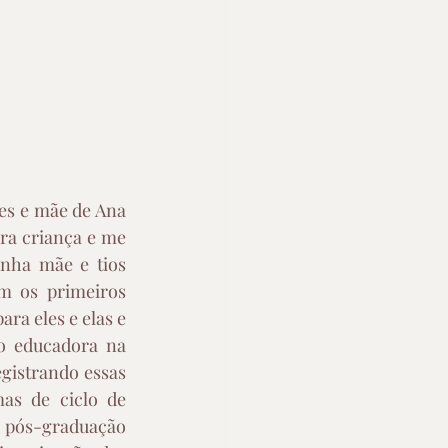
es e mãe de Ana 
ra criança e me 
nha mãe e tios 
 os primeiros 
a eles e elas e 
o educadora na 
gistrando essas 
as de ciclo de 
 pós-graduação 