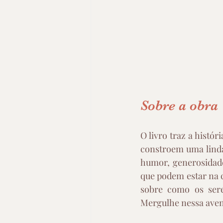
Sobre a obra
O livro traz a histó
constroem uma linda
humor, generosidade
que podem estar na c
sobre como os ser
Mergulhe nessa avent