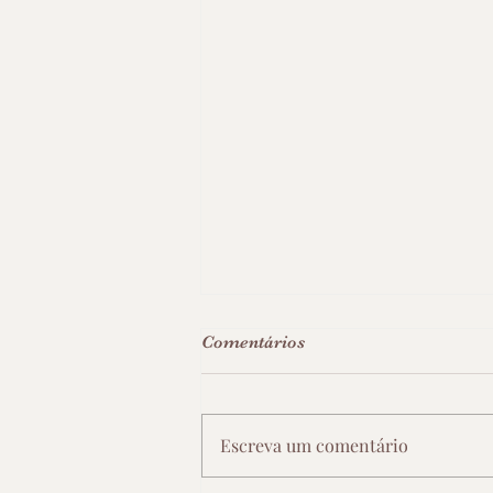
Comentários
Escreva um comentário
Lulu e seu vestido azul