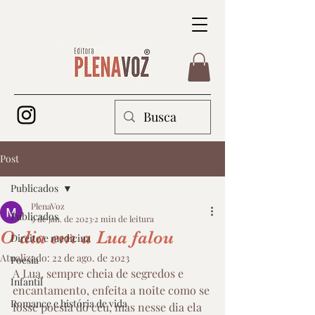
Post
Publicados
PlenaVoz
Publicados
9 de jan. de 2023
2 min de leitura
O dia em a Lua falou
Direito e medicina
Atualizado:
22 de ago. de 2023
Poesia
A Lua, sempre cheia de segredos e 
Infantil
encantamento, enfeita a noite como se 
Romance e história de vida
fosse poesia do céu, mas nesse dia ela 