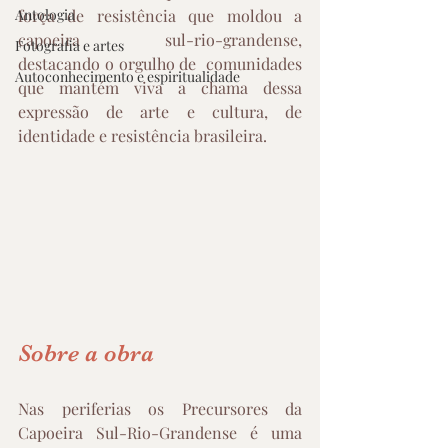
Antologia
força de resistência que moldou a 
capoeira sul-rio-grandense, 
Fotografia e artes
destacando o orgulho de  comunidades 
Autoconhecimento e espiritualidade
que mantém viva a chama dessa 
expressão de arte e cultura, de 
identidade e resistência brasileira.
Sobre a obra
Nas periferias os Precursores da 
Capoeira Sul-Rio-Grandense é uma 