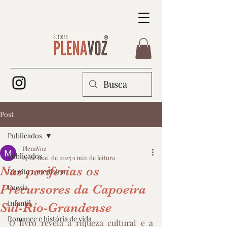
Post
Publicados
PlenaVoz
Publicados
27 de mai. de 2025
1 min de leitura
Nas periferias os
Direito e medicina
Precursores da Capoeira
Poesia
Infantil
Sul-Rio-Grandense
Romance e história de vida
O livro revela a riqueza cultural e a 