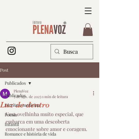
Post
Publicados
PlenaVoz
Publicados
5 de ago. de 2025
1 min de leitura
Luz de dentro
Direito e medicina
Uma ovelhinha muito especial, que 
Poesia
embarca em uma descoberta 
Infantil
emocionante sobre amor e coragem.
Romance e história de vida