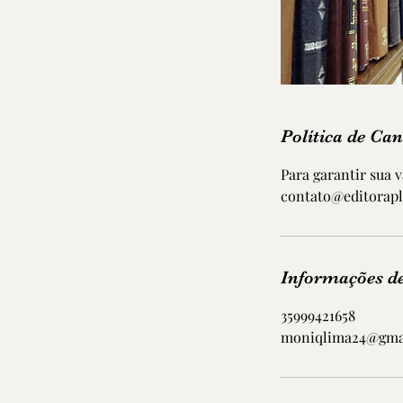
Política de Ca
Para garantir sua 
contato@editoraple
Informações de
35999421658
moniqlima24@gma