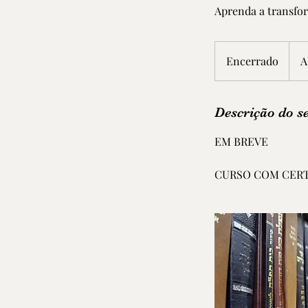
Aprenda a transfo
A
partir
Encerrado
E
A
de
59,90
n
Reais
brasil
c
e
Descrição do s
r
EM BREVE
r
a
CURSO COM CERT
d
o