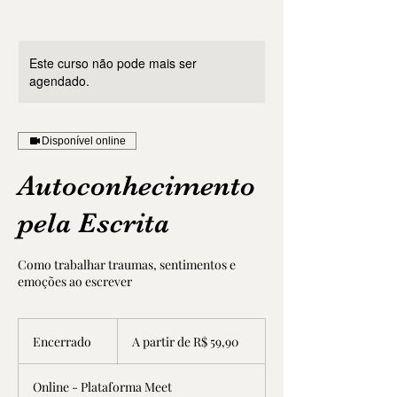
Este curso não pode mais ser
agendado.
Disponível online
Autoconhecimento
pela Escrita
Como trabalhar traumas, sentimentos e
emoções ao escrever
A
partir
Encerrado
E
A partir de R$ 59,90
de
59,90
n
Reais
c
brasileiros
Online - Plataforma Meet
e