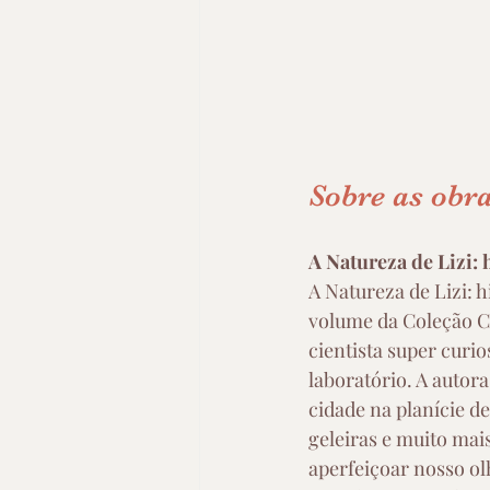
Sobre as obra
A Natureza de Lizi: 
A Natureza de Lizi: h
volume da Coleção Ciê
cientista super curi
laboratório. A autor
cidade na planície d
geleiras e muito mai
aperfeiçoar nosso ol