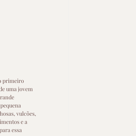
o primeiro 
a de uma jovem 
grande 
a pequena 
hosas, vulcões, 
imentos e a 
para essa 