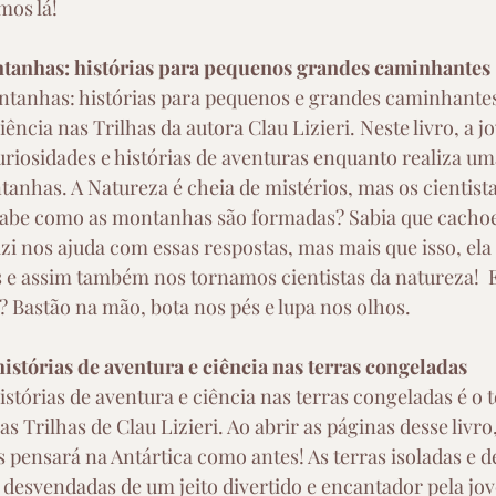
mos lá!
ntanhas: histórias para pequenos grandes caminhantes
ntanhas: histórias para pequenos e grandes caminhantes
ncia nas Trilhas da autora Clau Lizieri. Neste livro, a j
uriosidades e histórias de aventuras enquanto realiza uma
tanhas. A Natureza é cheia de mistérios, mas os cientist
sabe como as montanhas são formadas? Sabia que cachoei
zi nos ajuda com essas respostas, mas mais que isso, ela 
 e assim também nos tornamos cientistas da natureza!  E
? Bastão na mão, bota nos pés e lupa nos olhos. 
 histórias de aventura e ciência nas terras congeladas
 histórias de aventura e ciência nas terras congeladas é o
s Trilhas de Clau Lizieri. Ao abrir as páginas desse livro
 pensará na Antártica como antes! As terras isoladas e 
o desvendadas de um jeito divertido e encantador pela jov