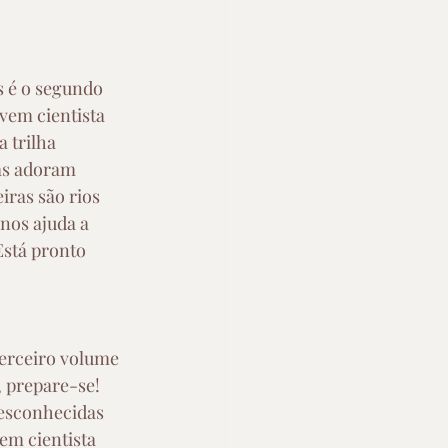
 é o segundo 
ovem cientista 
 trilha 
as adoram 
ras são rios 
nos ajuda a 
stá pronto 
 terceiro volume 
, prepare-se! 
desconhecidas 
em cientista 