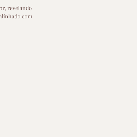
or, revelando 
alinhado com 