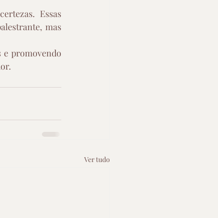
ertezas. Essas 
lestrante, mas 
s e promovendo 
or.
Ver tudo