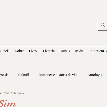
 inicial
Sobre
Livros
Livraria
Cursos
Revista
Entre em c
Poesia
Infantil
Romance e história de vida
Antologia
2 min de leitura
 Sim