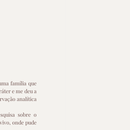
ma família que 
áter e me deu a 
vação analítica 
quisa sobre o 
ivo, onde pude 