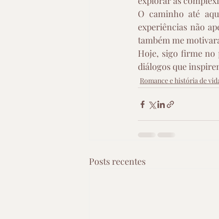
explorar as complex
O caminho até aqui 
experiências não ap
também me motivaram
Hoje, sigo firme no
diálogos que inspire
Romance e história de vid
Posts recentes