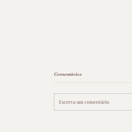
Comentários
Escreva um comentário
José Tiago de Miranda: um
homem, sua história e seu
legado