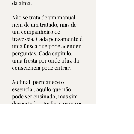
da alma.
Não se trata de um manual
nem de um tratado, mas de
um companheiro de
travessia. Cada pensamento é
uma faísca que pode acender
perguntas. Cada capítulo,
uma fresta por onde a luz da
consciência pode entrar.
Ao final, permanece o
essencial: aquilo que não
pode ser ensinado, mas sim
despertado. Um livro para ser
relido com calma, sublinhado
com coragem e vivido com
autenticidade. Porque
filosofar, afinal, é aprender a